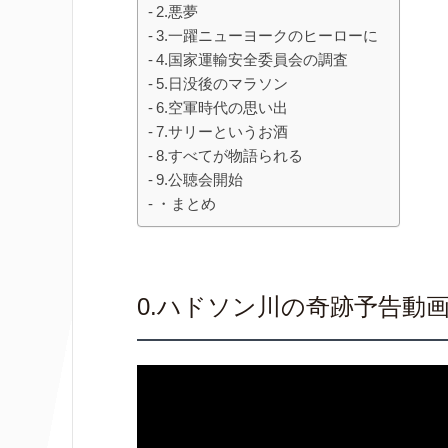
2.悪夢
3.一躍ニューヨークのヒーローに
4.国家運輸安全委員会の調査
5.日没後のマラソン
6.空軍時代の思い出
7.サリーというお酒
8.すべてが物語られる
9.公聴会開始
・まとめ
0.ハドソン川の奇跡予告動