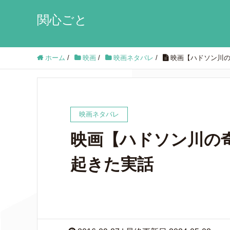
関心ごと
ホーム
/
映画
/
映画ネタバレ
/
映画【ハドソン川
映画ネタバレ
映画【ハドソン川の
起きた実話