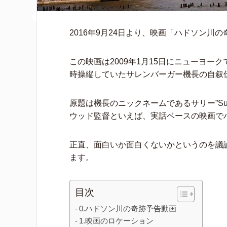
2016年9月24日より、映画「ハドソン川
この映画は2009年1月15日にニューヨ
時操縦していたサレンバーガー機長の自叙
原題は機長のニックネームであるサリー”Su
ウッド監督といえば、実話ベースの映画で
正直、面白いか面白くないかというのを議
ます。
目次
0.ハドソン川の奇跡予告動画
1.映画のロケーション