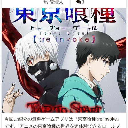
by 管理人
1
今回ご紹介の無料ゲームアプリは『東京喰種 :re invoke』
です。 アニメの東京喰種の世界を追体験できるロールプ