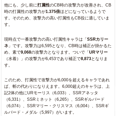
他にも、少し前に
打属性
のCB時の攻撃力が改善され、CB
時の打属性の攻撃力が
1.375倍
ほどになっているようで
す。そのため、攻撃力の高い打属性もCB役に適していま
す。
現時点で一番攻撃力の高い打属性キャラは「
SSRカリー
ネ
」です。攻撃力は6,595となり、CB時は補正が掛かるた
め、素で
9,068
の攻撃力となります。ついで「
URマリー
（水着）」の攻撃力が6,453であり補正で
8,873
となりま
す。
このため、打属性で攻撃力が6,000を超えるキャラであれ
ば、斬の代わりになりえます。6,000超えのキャラは、上
記2体の他にURモーリス（6,033）、SSRアネッタ
（6,331）、SSRミネット（6,265）、SSRギルバード
（6,074）、SSRマリー・クリスマス（6,004）、SSRギ
ルバード・メダル（5,997）がいます。