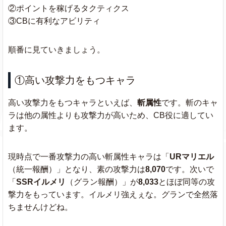
②ポイントを稼げるタクティクス
③CBに有利なアビリティ
順番に見ていきましょう。
①高い攻撃力をもつキャラ
高い攻撃力をもつキャラといえば、
斬属性
です。斬のキャ
ラは他の属性よりも攻撃力が高いため、CB役に適してい
ます。
現時点で一番攻撃力の高い斬属性キャラは「
URマリエル
（統一報酬）」となり、素の攻撃力は
8,070
です。次いで
「
SSRイルメリ
（グラン報酬）」が
8,033
とほぼ同等の攻
撃力をもっています。イルメリ強えぇな。グランで全然落
ちませんけどね。