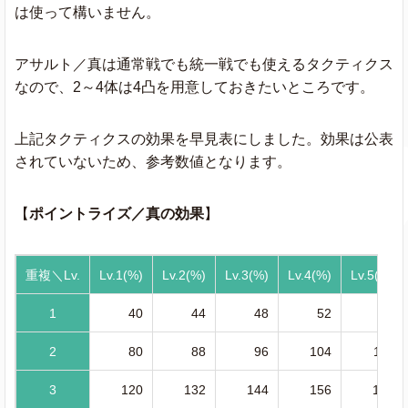
は使って構いません。
アサルト／真は通常戦でも統一戦でも使えるタクティクス
なので、2～4体は4凸を用意しておきたいところです。
上記タクティクスの効果を早見表にしました。効果は公表
されていないため、参考数値となります。
【
ポイントライズ／真の効果
】
重複＼Lv.
Lv.1(%)
Lv.2(%)
Lv.3(%)
Lv.4(%)
Lv.5(%)
1
40
44
48
52
56
2
80
88
96
104
112
3
120
132
144
156
168