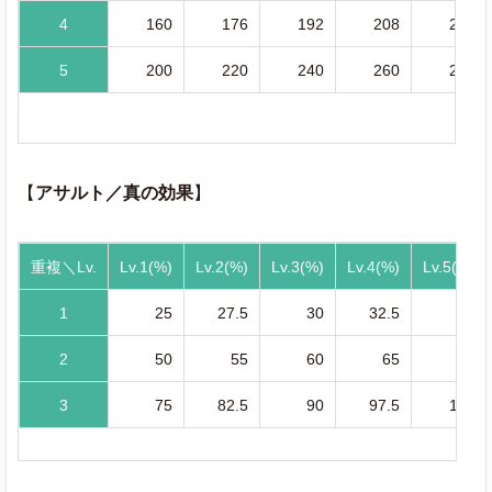
4
160
176
192
208
224
5
200
220
240
260
280
【
アサルト／真の効果
】
重複＼Lv.
Lv.1(%)
Lv.2(%)
Lv.3(%)
Lv.4(%)
Lv.5(%)
1
25
27.5
30
32.5
35
2
50
55
60
65
70
3
75
82.5
90
97.5
105