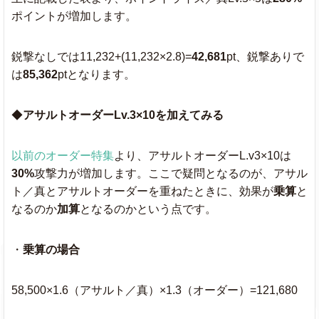
ポイントが増加します。
鋭撃なしでは11,232+(11,232×2.8)=
42,681
pt、鋭撃ありで
は
85,362
ptとなります。
◆
アサルトオーダーLv.3×10を加えてみる
以前のオーダー特集
より、アサルトオーダーL.v3×10は
30%
攻撃力が増加します。ここで疑問となるのが、アサル
ト／真とアサルトオーダーを重ねたときに、効果が
乗算
と
なるのか
加算
となるのかという点です。
・
乗算の場合
58,500×1.6（アサルト／真）×1.3（オーダー）=121,680