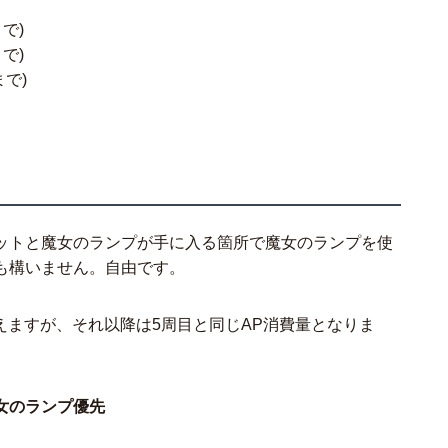
で)
で)
まで)
ットと魔女のランプが手に入る箇所で魔女のランプを使
も構いません。自由です。
えますが、それ以降は5周目と同じAP消費量となりま
女のランプ優先