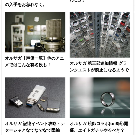
の入手をお忘れなく。
オルサガ【声優一覧】他のアニ
オルサガ 第三部追加情報 グラ
メではこんな有名役も！
ンクエストが廃止になるようで
オルサガ 絵師コラボ(toi8氏)開
オルサガ 記憶イベント攻略・ナ
催。エイトガチャやるべき？
ターシャとなでなでなで団編