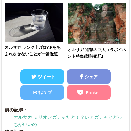
オルサガ ランク上げはAPをあ
オルサガ 進撃の巨人コラボイベ
ふれさせないことが一番近道
ント特集(随時追記)
ツイート
シェア
B!
はてブ
Pocket
前の記事：
オルサガ ミリオンガチャだと！？レアガチャとどっ
ちがいいの