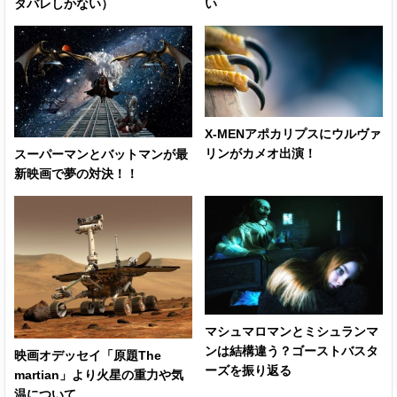
タバレしかない）
い
X-MENアポカリプスにウルヴァ
リンがカメオ出演！
スーパーマンとバットマンが最
新映画で夢の対決！！
マシュマロマンとミシュランマ
ンは結構違う？ゴーストバスタ
映画オデッセイ「原題The
ーズを振り返る
martian」より火星の重力や気
温について