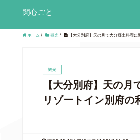
関心ごと
ホーム
/
観光
/
【大分別府】天の月で大分郷土料理に
観光
【大分別府】天の月
リゾートイン別府の