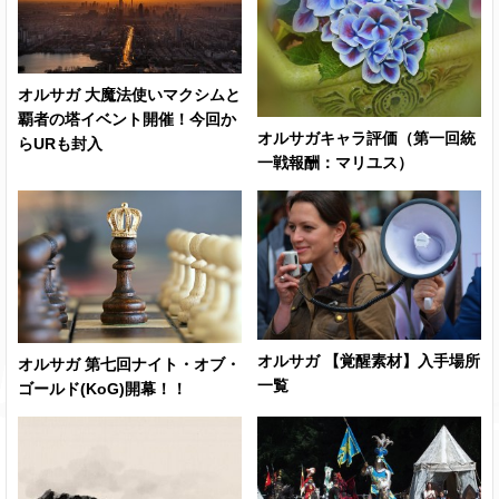
オルサガ 大魔法使いマクシムと
覇者の塔イベント開催！今回か
オルサガキャラ評価（第一回統
らURも封入
一戦報酬：マリユス）
オルサガ 【覚醒素材】入手場所
オルサガ 第七回ナイト・オブ・
一覧
ゴールド(KoG)開幕！！