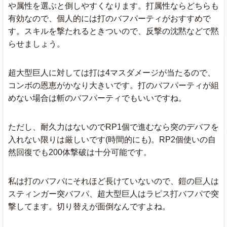
や属性を選ぶと倒しやすくなります。打属性ならどちらも
有効なので、個人的には打のバフパーティがおすすめで
す。スキルを撃たれるときついので、反撃の沈黙などで黙
らせましょう。
超大型巨人に対しては打は4マスダメージが当たるので、
コンボの恩恵がかなり大きいです。打のバフパーティが組
めない場合は斬のバフパーティでもいいですね。
ただし、耐久力はないのでRP1個で進むなら突のデバフを
入れない限りは厳しいです(時間的にも)。RP2個使いの自
然回復でも200体撃破は十分可能です。
私は打のバフパにそれほど長けていないので、鎧の巨人は
スティンガー突バフパ、超大型巨人はラピス打バフパで突
撃してます。切り替えが面倒なんですよね。