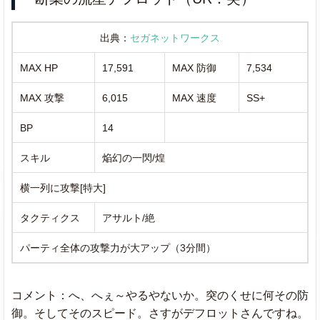
出典：
セガネットワークス
MAX HP
17,591
MAX 防御
7,534
MAX 攻撃
6,015
MAX 速度
SS+
BP
14
スキル
焔幻の一閃/煌
横一列に攻撃[特大]
タクティクス
アサルト/絶
パーティ全体の攻撃力が大アップ（3分間）
コメント：へ、へぇ～やるやないか。突のくせに何その防
御。そしてそのスピード。さすがデフロットさんですね。