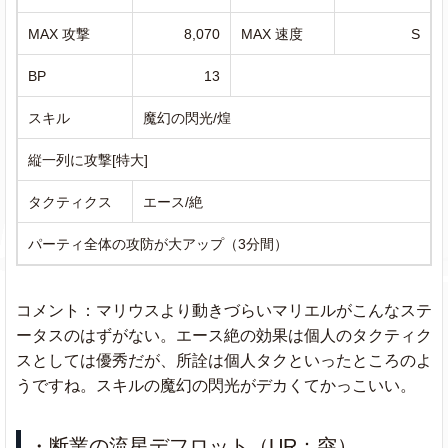
MAX 攻撃
8,070
MAX 速度
S
BP
13
スキル
魔幻の閃光/煌
縦一列に攻撃[特大]
タクティクス
エース/絶
パーティ全体の攻防が大アップ（3分間）
コメント：マリウスより動きづらいマリエルがこんなステ
ータスのはずがない。エース絶の効果は個人のタクティク
スとしては優秀だが、所詮は個人タクといったところのよ
うですね。スキルの魔幻の閃光がデカくてかっこいい。
・断業の流星デフロット（UR：突）