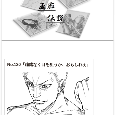
No.120『躊躇なく目を狙うか、おもしれぇ』