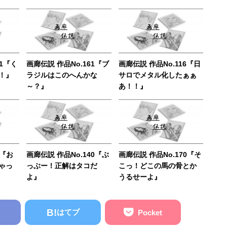
01『く
画廊伝説 作品No.161『ブ
画廊伝説 作品No.116『日
！』
ラジルはこのへんかな
サロでメタル化したぁぁ
～？』
あ！！』
8『お
画廊伝説 作品No.140『ぶ
画廊伝説 作品No.170『そ
ゃっ
っぶー！正解はタコだ
こっ！どこの馬の骨とか
よ』
うるせーよ』
B!
はてブ
Pocket