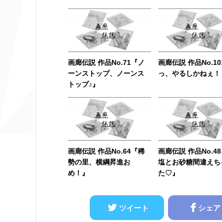
画廊伝説 作品No.71『ノ
画廊伝説 作品No.1
ーンストップ、ノーンス
っ、やるしかねぇ！
トップ♪』
画廊伝説 作品No.64『稀
画廊伝説 作品No.4
勢の里、横綱昇進お
塩とお砂糖間違えち
め！』
た♡』
ツイート
シェア