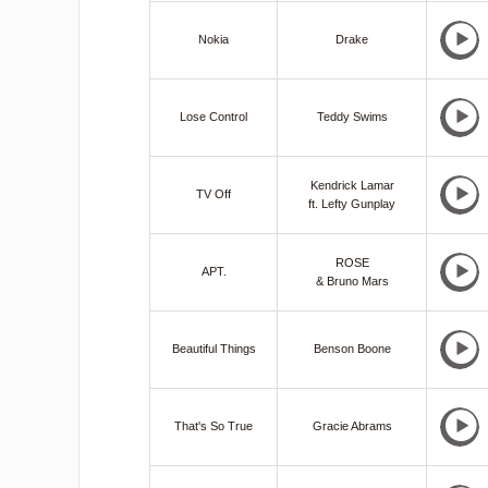
Nokia
Drake
Lose Control
Teddy Swims
Kendrick Lamar
TV Off
ft. Lefty Gunplay
ROSE
APT.
& Bruno Mars
Beautiful Things
Benson Boone
That's So True
Gracie Abrams