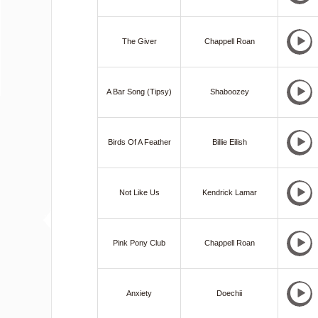
The Giver
Chappell Roan
A Bar Song (Tipsy)
Shaboozey
Birds Of A Feather
Billie Eilish
Not Like Us
Kendrick Lamar
Pink Pony Club
Chappell Roan
Anxiety
Doechii