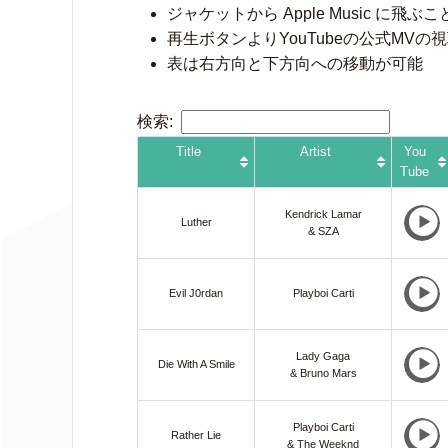
ジャケットから Apple Music に飛ぶ
再生ボタンよりYouTubeの公式MVの
表は右方向と下方向への移動が可能
検索:
Title
Artist
You
Tube
Kendrick Lamar
Luther
& SZA
Evil J0rdan
Playboi Carti
Lady Gaga
Die With A Smile
& Bruno Mars
Playboi Carti
Rather Lie
& The Weeknd