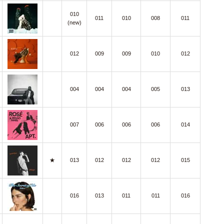
010
011
010
008
011
(new)
012
009
009
010
012
004
004
004
005
013
007
006
006
006
014
★
013
012
012
012
015
016
013
011
011
016