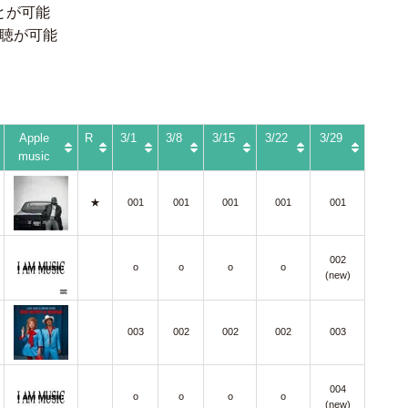
ことが可能
視聴が可能
Apple
R
3/1
3/8
3/15
3/22
3/29
music
★
001
001
001
001
001
002
o
o
o
o
(new)
003
002
002
002
003
004
o
o
o
o
(new)