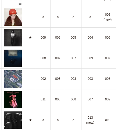
005
o
o
o
o
(new)
★
009
005
005
004
006
008
007
007
009
007
002
003
003
003
008
011
008
008
007
009
013
★
o
o
o
010
(new)