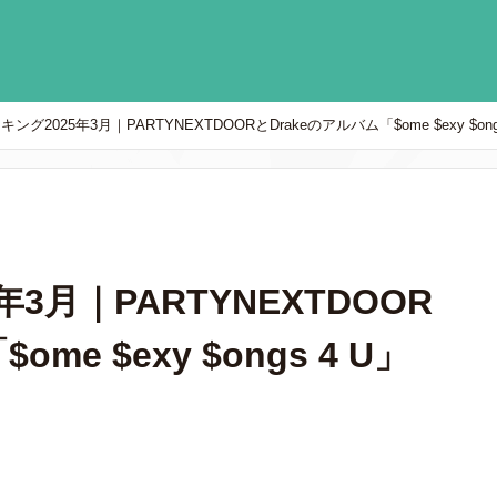
ング2025年3月｜PARTYNEXTDOORとDrakeのアルバム「$ome $exy $o
3月｜PARTYNEXTDOOR
me $exy $ongs 4 U」