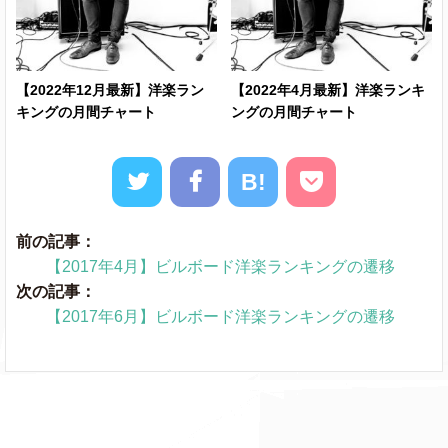
016
Element.
Kendrick Lamar
036
0
(new)
【2022年12月最新】洋楽ラン
【2022年4月最新】洋楽ランキ
Losin Control
Russ
079
077
0
キングの月間チャート
ングの月間チャート
0
Magnolia
Playboi Carti
o
o
(n
B!
Malibu
Miley Cyrus
o
o
前の記事：
【2017年4月】ビルボード洋楽ランキングの遷移
Florida Georgia
次の記事：
God, Your
Line
★
082
074
0
【2017年6月】ビルボード洋楽ランキングの遷移
Mama, And Me
ft.Backstreet Boys
Yeah Boy
Kelsea Ballerini
★
081
073
0
First Day Out
Tee Grizzley
086
079
0