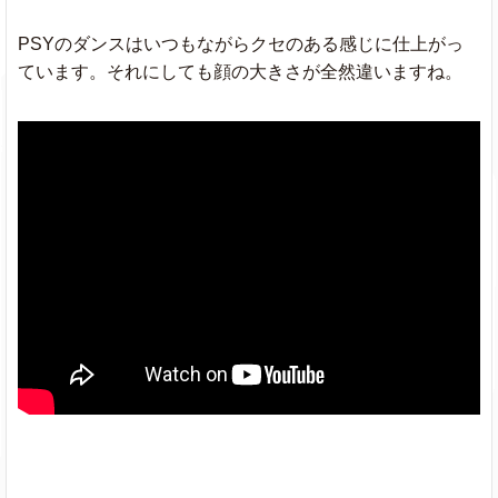
Scars To Your
Alessia Cara
043
040
0
Beautiful
PSYのダンスはいつもながらクセのある感じに仕上がっ
ています。それにしても顔の大きさが全然違いますね。
Gucci Mane
Both
048
043
0
ft. Drake
I Feel It
The Weeknd
★
024
021
0
Coming
ft. Daft Punk
Bounce
Big Sean
030
031
0
Back
I Don't Wanna
Zayn
036
032
0
Live Forever
&Taylor Swift
Logic
0
1-800-273-8255
ft.Alessia Cara
o
o
(n
& Khalid
Kendrick Lamar
018
Love.
★
027
0