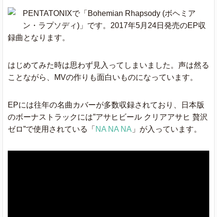
PENTATONIXで「Bohemian Rhapsody (ボヘミア
ン・ラプソディ)」です。2017年5月24日発売のEP収
Rolex
Ayo & Teo
040
039
0
録曲となります。
Hurricane
Luke Combs
★
055
041
0
はじめてみた時は思わず見入ってしまいました。声は然る
ことながら、MVの作りも面白いものになっています。
Now Or Never
Halsey
066
052
0
EPには往年の名曲カバーが多数収録されており、日本版
のボーナストラックには”アサヒビール クリアアサヒ 贅沢
ゼロ”で使用されている「
NA NA NA
」が入っています。
Goosebumps
Travis Scott
046
042
0
Maroon 5
Cold
★
023
028
0
ft.Future
24K Magic
Bruno Mars
★
041
035
0