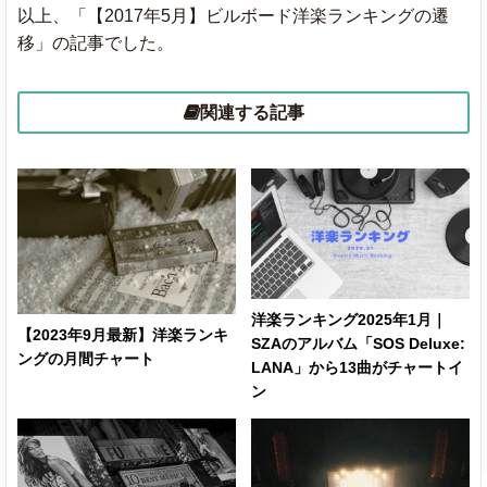
ft.Zacari
(new)
以上、「【2017年5月】ビルボード洋楽ランキングの遷
移」の記事でした。
039
The Cure
Lady Gaga
★
062
0
(new)
関連する記事
A Boogie Wit
Drowning
da Hoodie
072
055
0
ft.Kodak Black
Linkin Park
Heavy
★
068
054
0
ft. Kiiara
0
Slow Hands
Niall Horan
o
o
(n
洋楽ランキング2025年1月｜
【2023年9月最新】洋楽ランキ
SZAのアルバム「SOS Deluxe:
ングの月間チャート
LANA」から13曲がチャートイ
068
Attention
Charlie Puth
o
0
(new)
ン
Look At Me!
XXXTENTACION
052
049
0