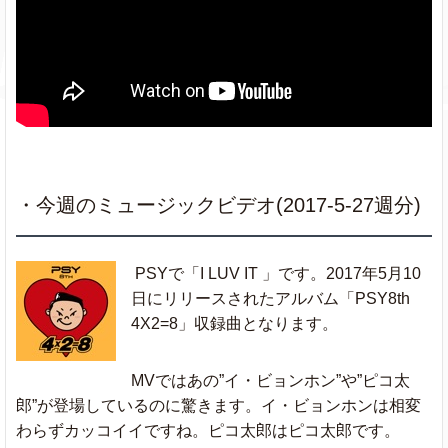
Redbone
Childish Gambino
056
045
0
Paris
The Chainsmokers
019
019
0
Castle On
Ed Sheeran
★
061
047
0
The Hill
・今週のミュージックビデオ(2017-5-27週分)
Love On The
Rihanna
031
029
0
Brain
PSYで「I LUV IT 」です。2017年5月10
日にリリースされたアルバム「PSY8th
There's Nothing
044
4X2=8」収録曲となります。
Shawn Mendes
★
o
0
Holdin' Me Back
(new)
Jason Derulo
MVではあの”イ・ビョンホン”や”ピコ太
Swalla
ft.Nicki Minaj
053
046
0
郎”が登場しているのに驚きます。イ・ビョンホンは相変
& Ty Dolla $ign
わらずカッコイイですね。ピコ太郎はピコ太郎です。