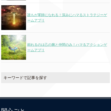
Lil Yachty
078
Peek A Boo
o
ft.Migos
(new)
誰もが軍師になれる！深みにハマるストラテジーゲ
ームアプリ
Down
Marian Hill
057
058
0
Can't Stop
Justin Timberlake
★
047
038
0
頼れるのは己の腕と仲間のみ！ハマるアクションゲ
The Feeling!
ームアプリ
Kygo
0
First Time
o
o
& Ellie Goulding
(n
0
キーワードで記事を探す
Bon Appetit
Katy Perry ft.Migos
o
o
(n
Kendrick Lamar
033
XXX.
056
0
ft.U2
(new)
関心ごと
Chris Brown