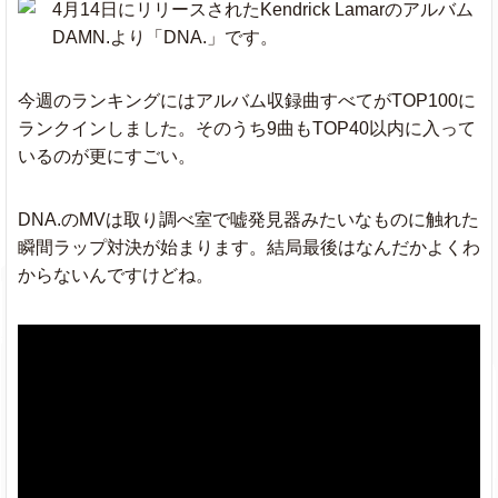
4月14日にリリースされたKendrick Lamarのアルバム
DAMN.より「DNA.」です。
Kygo
It Ain't Me
★
013
010
0
& Selena Gomez
今週のランキングにはアルバム収録曲すべてがTOP100に
ランクインしました。そのうち9曲もTOP40以内に入って
Post Malone
Congratulations
015
015
0
ft.Quavo
いるのが更にすごい。
Say You
DNA.のMVは取り調べ室で嘘発見器みたいなものに触れた
James Arthur
017
013
0
Won't Let Go
瞬間ラップ対決が始まります。結局最後はなんだかよくわ
からないんですけどね。
Issues
Julia Michaels
012
014
0
Body Like A
Sam Hunt
011
012
0
Back Road
004
DNA.
Kendrick Lamar
007
0
(new)