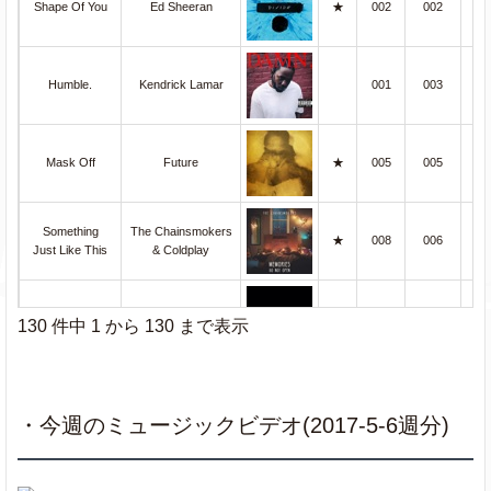
Shape Of You
Ed Sheeran
★
002
002
0
Humble.
Kendrick Lamar
001
003
0
Mask Off
Future
★
005
005
0
Something
The Chainsmokers
★
008
006
0
Just Like This
& Coldplay
XO TOUR Llif3
Lil Uzi Vert
010
009
0
130 件中 1 から 130 まで表示
Zedd
Stay
★
007
011
0
& Alessia Cara
・今週のミュージックビデオ(2017-5-6週分)
KYLE
iSpy
006
008
0
ft.Lil Yachty