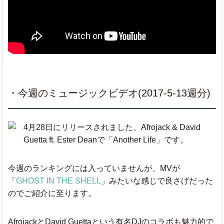
Location
Khalid
025
016
0
Sign Of The
Harry Styles
022
025
0
Times
Passionfruit
Drake
★
027
018
0
・今週のミュージックビデオ(2017-5-13週分)
Believer
Imagine Dragons
051
037
0
4月28日にリリースされました、Afrojack & David
Guetta ft. Ester Deanで「Another Life」です。
Bad And
Migos
026
022
0
Boujee
ft. Lil Uzi Vert
今週のランキングには入っていませんが、MVが
「
GHOST IN THE SHELL
」みたいな感じで良さげだった
Clean Bandit
のでご紹介に至ります。
Rockabye
ft. Sean Paul
★
020
017
0
& Anne-Marie
AfrojackとDavid Guettaという有名DJのコラボも魅力的で