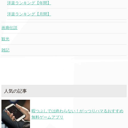
洋楽ランキング【年間】
洋楽ランキング【月間】
El Amante
Nicky Jam
o
o
0
画廊伝説
Galway Girl
Ed Sheeran
★
o
o
観光
雑記
Moves
Big Sean
084
088
087
do re mi
blackbear
o
0
(new)
人気の記事
Drinkin' Problem
Midland
o
o
暇つぶしでは終わらない！がっつりハマるおすすめ
Gyalchester
Drake
092
097
無料ゲームアプリ