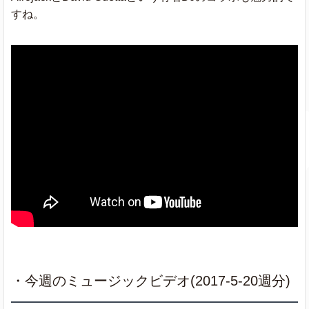
Tunnel Vision
Kodak Black
021
020
0
すね。
In Case You
Brett Young
045
034
0
Didn't Know
The Chainsmokers
Closer
★
028
023
0
ft. Halsey
T-Shirt
Migos
029
024
0
Swang
Rae Sremmurd
034
026
0
Calvin Harris
Slide
ft.Frank Ocean
044
030
0
& Migos
・今週のミュージックビデオ(2017-5-20週分)
French Montana
Unforgettable
059
050
0
ft. Swae Lee