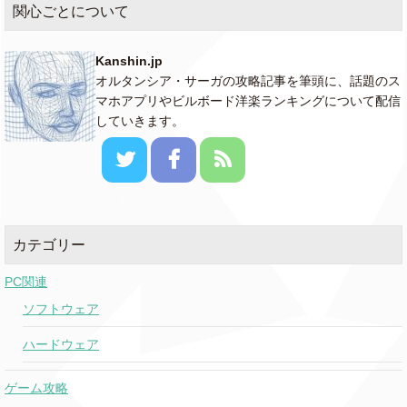
関心ごとについて
Human
Rag'n'Bone Man
o
o
0
Kanshin.jp
オルタンシア・サーガの攻略記事を筆頭に、話題のス
マホアプリやビルボード洋楽ランキングについて配信
How Not To
Dan + Shay
★
095
085
0
していきます。
Scared To Be
Martin Garrix
★
091
083
0
Lonely
& Dua Lipa
0
Privacy
Chris Brown
o
o
カテゴリー
(n
PC関連
Machine Gun Kelly
At My Best
098
063
0
ソフトウェア
ft.Hailee Steinfeld
ハードウェア
Every Time I
Blake Shelton
o
o
Hear That Song
ゲーム攻略