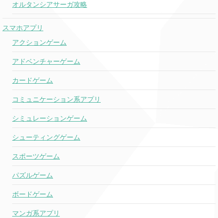
オルタンシアサーガ攻略
Woke Up Like
Playboi Carti
1
o
o
This
ft. Lil Uzi Vert
(n
スマホアプリ
アクションゲーム
Prblms
6LACK
o
072
0
アドベンチャーゲーム
Any Ol'
カードゲーム
Jason Aldean
069
067
0
Barstool
コミュニケーション系アプリ
093
My Girl
Dylan Scott
o
0
シミュレーションゲーム
(new)
シューティングゲーム
Flo Rida
Cake
073
078
0
スポーツゲーム
& 99 Percent
パズルゲーム
DJ Khaled
Shining
ft.Beyonce
070
057
0
ボードゲーム
& JAY Z
2 Chainz
マンガ系アプリ