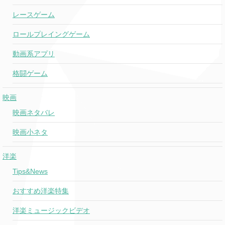
Good Drank
&Gucci Mane
096
099
0
&Quavo
レースゲーム
ロールプレイングゲーム
Chained To
Katy Perry
038
051
0
The Rhythm
ft. Skip Marley
動画系アプリ
格闘ゲーム
Flatliner
Cole Swindell
o
o
0
映画
Either Way
Chris Stapleton
o
o
映画ネタバレ
映画小ネタ
You Look Good
Lady Antebellum
097
o
0
洋楽
Tips&News
The Night
099
Lord Huron
084
0
We Met
(new)
おすすめ洋楽特集
洋楽ミュージックビデオ
0
Thunder
Imagine Dragons
o
o
(n