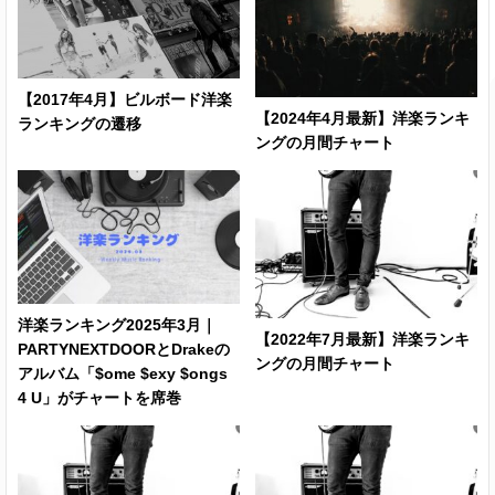
Drake ft. Quavo
Portland
060
053
0
& Travis Scott
【2017年4月】ビルボード洋楽
【2024年4月最新】洋楽ランキ
Migos
ランキングの遷移
Slippery
o
o
ft. Gucci Mane
ングの月間チャート
Kendrick Lamar
014
Loyalty.
033
0
ft.Rihanna
(new)
Black
Dierks Bentley
075
066
0
洋楽ランキング2025年3月｜
【2022年7月最新】洋楽ランキ
PARTYNEXTDOORとDrakeの
Keith Urban ft.
The Fighter
★
067
060
0
ングの月間チャート
アルバム「$ome $exy $ongs
Carrie Underwood
4 U」がチャートを席巻
If I Told You
Darius Rucker
o
094
0