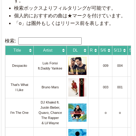
す。
検索ボックスよりフィルタリングが可能です。
個人的におすすめの曲は★マークを付けています。
「o」は圏外もしくはリリース前を表します。
検索:
Title
Artist
DL
R
5/6
5/13
5/2
Luis Fonsi
Despacito
009
004
0
ft.Daddy Yankee
That's What
Bruno Mars
003
001
0
I Like
DJ Khaled ft.
Justin Bieber,
0
I'm The One
Quavo, Chance
o
o
(n
The Rapper
& Lil Wayne