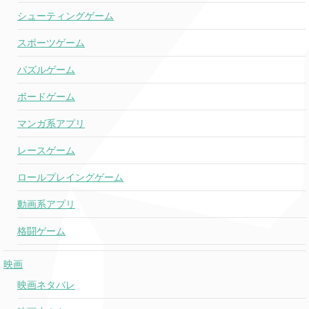
シューティングゲーム
On One Tonight
Gunna
★
o
スポーツゲーム
パズルゲーム
012
loml
Taylor Swift
(new)
ボードゲーム
マンガ系アプリ
Jessie Murph
Wild Ones
068
& Jelly Roll
レースゲーム
ロールプレイングゲーム
Bulletproof
Nate Smith
079
動画系アプリ
013
格闘ゲーム
The Alchemy
Taylor Swift
(new)
映画
Travis Scott
FE!N
067
映画ネタバレ
ft. Playboi Carti