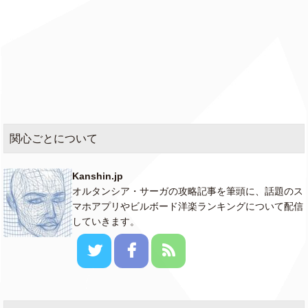
Taylor Swift
008
Florida!!!
ft. Florence
(new)
+ The Machine
The Smallest Man
014
Taylor Swift
★
Who Ever Lived
(new)
FloyyMenor
Gata Only
058
X Cris Mj
関心ごとについて
Good Luck, Babe!
Chappell Roan
★
062
Kanshin.jp
オルタンシア・サーガの攻略記事を筆頭に、話題のス
The Tortured
マホアプリやビルボード洋楽ランキングについて配信
004
Taylor Swift
Poets Department
(new)
していきます。
Whatever She
Bryson Tiller
054
Wants
GloRilla
Wanna Be
048