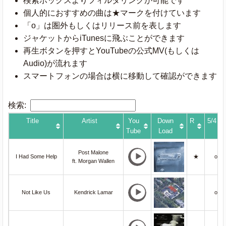
検索ボックスよりフィルタリングが可能です
個人的におすすめの曲は★マークを付けています
「o」は圏外もしくはリリース前を表します
ジャケットからiTunesに飛ぶことができます
再生ボタンを押すとYouTubeの公式MV(もしくは
Audio)が流れます
スマートフォンの場合は横に移動して確認ができます
検索:
Title
Artist
You
Down
R
5/4
Tube
Load
Post Malone
I Had Some Help
★
o
ft. Morgan Wallen
Not Like Us
Kendrick Lamar
o