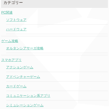
カテゴリー
& Megan Thee Stallion
PC関連
019
Push Ups
Drake
ソフトウェア
(new)
ハードウェア
Texas Hold 'Em
Beyonce
031
ゲーム攻略
オルタンシアサーガ攻略
Slow It Down
Benson Boone
069
スマホアプリ
アクションゲーム
Redrum
21 Savage
057
アドベンチャーゲーム
¥$: Ye & Ty Dolla $ign
カードゲーム
Carnival
ft. Rich The Kid &
052
Playboi Carti
コミュニケーション系アプリ
Act II: Date @ 8
4Batz ft. Drake
063
シミュレーションゲーム