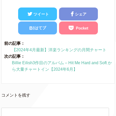
Feather
Sabrina Carpenter
050
ツイート
シェア
Meet The Grahams
Kendrick Lamar
o
B!
はてブ
Pocket
Marshmello
Miles On It
★
o
& Kane Brown
前の記事：
【2024年4月最新】洋楽ランキングの月間チャート
次の記事：
Get It Sexyy
Sexyy Red
049
Billie Eilish3作目のアルバム – Hit Me Hard and Soft か
ら大量チャートイン【2024年6月】
One Of Wun
Gunna
o
I Like The Way
Artemas
038
コメントを残す
You Kiss Me
Yeah Glo!
GloRilla
059