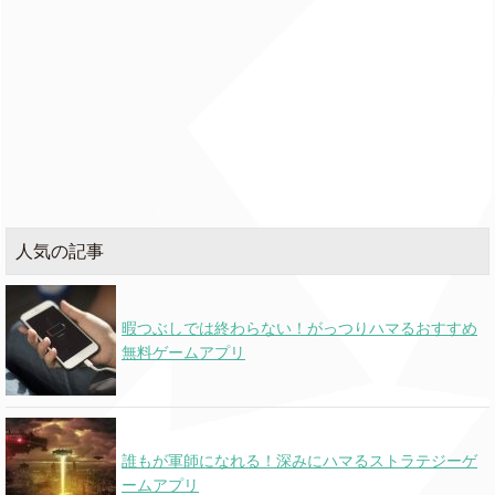
Scared To Start
Michael Marcagi
082
I Can Fix Him (No
020
Taylor Swift
★
Really I Can)
(new)
Peso Pluma,
La Durango
Junior H
o
& Eslabon Armado
人気の記事
Collage
Gunna
o
暇つぶしでは終わらない！がっつりハマるおすすめ
無料ゲームアプリ
Stargazing
Myles Smith
★
o
Wildflowers And
Lainey Wilson
071
誰もが軍師になれる！深みにハマるストラテジーゲ
Wild Horses
ームアプリ