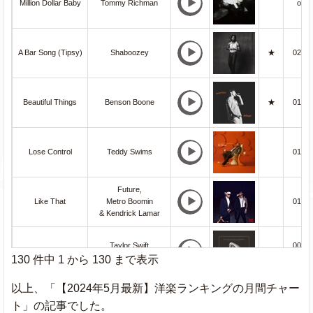
Million Dollar Baby
Tommy Richman
o
A Bar Song (Tipsy)
Shaboozey
★
027
Beautiful Things
Benson Boone
★
015
Lose Control
Teddy Swims
018
Future,
Like That
Metro Boomin
017
& Kendrick Lamar
Taylor Swift
001
Fortnight
ft. Post Malone
(new)
130 件中 1 から 130 まで表示
以上、「【2024年5月最新】洋楽ランキングの月間チャー
Espresso
Sabrina Carpenter
★
022
ト」の記事でした。