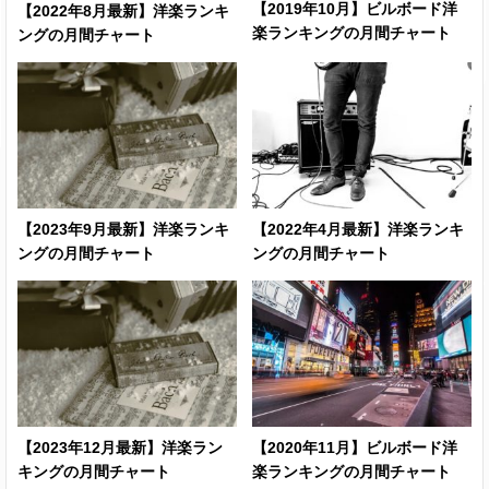
【2019年10月】ビルボード洋
【2022年8月最新】洋楽ランキ
002
楽ランキングの月間チャート
ングの月間チャート
Down Bad
Taylor Swift
(new)
Lovin On Me
Jack Harlow
028
I Remember
Zach Bryan
040
Everything
ft. Kacey Musgraves
【2023年9月最新】洋楽ランキ
【2022年4月最新】洋楽ランキ
ングの月間チャート
ングの月間チャート
Family Matters
Drake
o
Cruel Summer
Taylor Swift
★
041
Who's Afraid Of
009
Taylor Swift
Little Old Me?
(new)
【2023年12月最新】洋楽ラン
【2020年11月】ビルボード洋
キングの月間チャート
楽ランキングの月間チャート