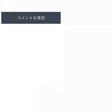
Agora Hills
Doja Cat
045
My Boy Only
006
Breaks His Favorite
Taylor Swift
(new)
Toys
Where It Ends
Bailey Zimmerman
065
010
Guilty As Sin?
Taylor Swift
(new)
Boa
Megan Thee Stallion
o
End Of Beginning
Djo
056