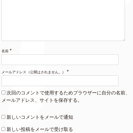
Austin
Dasha
060
But Daddy I
007
Taylor Swift
Love Him
(new)
*
名前
Morgan Wallen
Cowgirls
★
o
ft. ERNEST
*
メールアドレス（公開はされません。）
Greedy
Tate McRae
042
次回のコメントで使用するためブラウザーに自分の名前、
Future,
メールアドレス、サイトを保存する。
Metro Boomin,
Type Shit
043
Travis Scott
& Playboi Carti
新しいコメントをメールで通知
005
So Long, London
Taylor Swift
(new)
新しい投稿をメールで受け取る