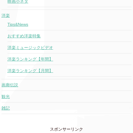
映画小ネタ
Gunna
Prada Dem
o
ft. Offset
洋楽
Tips&News
024
So High School
Taylor Swift
(new)
おすすめ洋楽特集
洋楽ミュージックビデオ
Whatsapp
Gunna
o
(Wassam)
洋楽ランキング【年間】
Fresh Out The
011
洋楽ランキング【月間】
Taylor Swift
Slammer
(new)
画廊伝説
Made For Me
Muni Long
064
観光
雑記
Obsessed
Olivia Rodrigo
074
スポンサーリンク