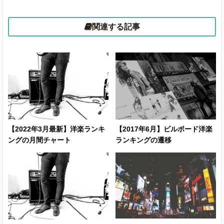
関連する記事
Too Sweet
Hozier
016
Euphoria
Kendrick Lamar
o
Saturn
SZA
029
We Can't Be
【2022年3月最新】洋楽ランキ
【2017年6月】ビルボード洋楽
Friends (Wait For
Ariana Grande
033
ングの月間チャート
ランキングの遷移
Your Love)
I Can Do It With A
003
Taylor Swift
Broken Heart
(new)
Stick Season
Noah Kahan
037