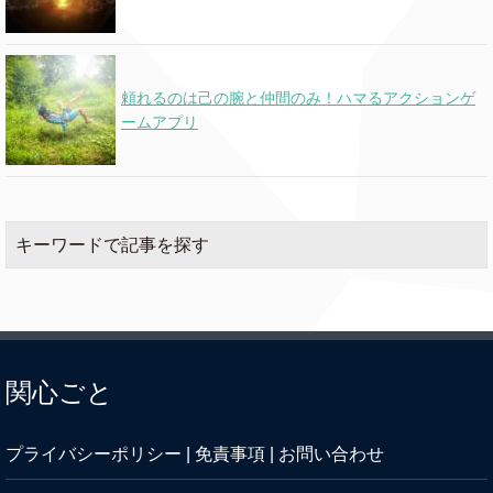
Enough (Miami)
Cardi B
080
頼れるのは己の腕と仲間のみ！ハマるアクションゲ
025
The Black Dog
Taylor Swift
ームアプリ
(new)
Tucson Too Late
Jordan Davis
092
キーワードで記事を探す
Bakar
Hell N Back
072
ft. Summer Walker
021
Clara Bow
Taylor Swift
(new)
関心ごと
Belong Together
Mark Ambor
o
プライバシーポリシー
|
免責事項
|
お問い合わせ