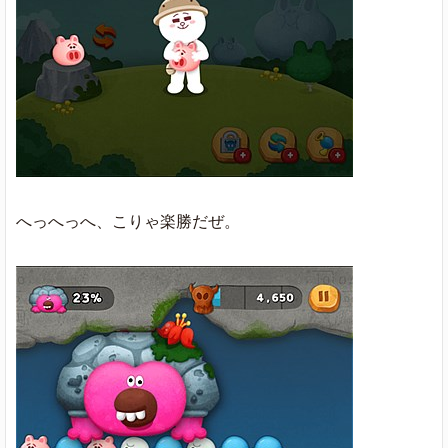
へっへっへ、こりゃ楽勝だぜ。