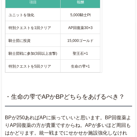
項目
報酬
ユニットを強化
5,000騎士Pt
特別クエストを1回クリア
AP回復薬30×3
騎士団に投資
15,000ゴールド
騎士団戦に参加(3回以上攻撃)
聖王石×1
特別クエストを5回クリア
生命の雫×1
・生命の雫でAPかBPどちらをあげるべき？
BPが250あればAPに振っていいと思います。BP回復薬よ
りAP回復薬の方が貴重ですからね。APが多いほど周回も
はかどります。統一戦までにせかせか施設強化しなけれ