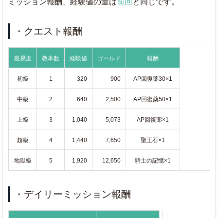
ミッション報酬、経験値の量は
前回
と同じです。
・クエスト報酬
難易度
教本数
経験値
ゴールド
報酬
初級
1
320
900
AP回復薬30×1
中級
2
640
2,500
AP回復薬50×1
上級
3
1,040
5,073
AP回復薬×1
超級
4
1,440
7,650
聖王石×1
地獄級
5
1,920
12,650
騎士の記憶×1
・デイリーミッション報酬