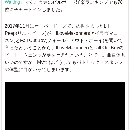
Talk
Khalid
Waiting
」です。今週のビルボード洋楽ランキングでも78
位にチャートインしました。
Panic! At The
High Hopes
★
Disco
2017年11月にオーバードーズでこの世を去ったLil
Peep(リル・ピープ)が、ILoveMakonnen(アイラヴマコー
ネン)とFall Out Boy(フォール・アウト・ボーイ)を聞いて
A Lot
21 Savage
育ったということから、ILoveMakonnenとFall Out Boyの
ピート・ウェンツが夢を叶えたということです。曲自体も
Maroon 5
いいのですが、MVではどうしてもパトリック・スタンプ
Girls Like You
★
ft. Cardi B
の体型に目がいってしまいます。
Beautiful Crazy
Luke Combs
Ellie Goulding
Close To Me
X Diplo
ft. Swae Lee
Sicko Mode
Travis Scott