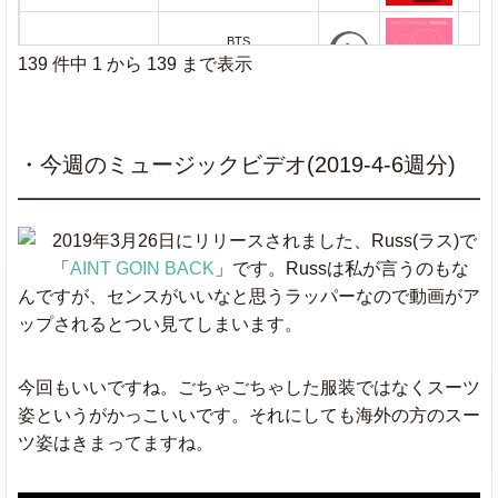
BTS
Boy With Luv
ft.Halsey
139 件中 1 から 139 まで表示
Bad Guy
Billie Eilish
★
・今週のミュージックビデオ(2019-4-6週分)
Cardi B
Please Me
& Bruno Mars
2019年3月26日にリリースされました、Russ(ラス)で
「
AINT GOIN BACK
」です。Russは私が言うのもな
Middle Child
J. Cole
んですが、センスがいいなと思うラッパーなので動画がア
ップされるとつい見てしまいます。
Marshmello
Happier
★
& Bastille
今回もいいですね。ごちゃごちゃした服装ではなくスーツ
姿というがかっこいいです。それにしても海外の方のスー
Sweet But
ツ姿はきまってますね。
Ava Max
★
Psycho