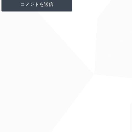
Summer Walker
Girls Need Love
X Drake
Shot Clock
Ella Mai
GIRL
Maren Morris
Bad Liar
Imagine Dragons
★
Love Ain't
Eli Young Band
Nipsey Hussle
Double Up
ft. Belly
& DOM KENNEDY