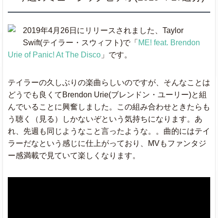
Better Now
Post Malone
★
2019年4月26日にリリースされました、Taylor
You Say
Lauren Daigle
Swift(テイラー・スウィフト)で「
ME! feat. Brendon
Urie of Panic! At The Disco
」です。
Marshmello
Here With Me
ft. CHVRCHES
テイラーの久しぶりの楽曲らしいのですが、そんなことは
どうでも良くてBrendon Urie(ブレンドン・ユーリー)と組
んでいることに興奮しました。この組み合わせときたらも
Here Tonight
Brett Young
う聴く（見る）しかないぞという気持ちになります。あ
れ、先週も同じようなこと言ったような。。曲的にはテイ
Baby Shark
Pinkfong
ラーだなという感じに仕上がっており、MVもファンタジ
ー感満載で見ていて楽しくなります。
Eyes On You
Chase Rice
★
Bad Bunny
MIA
ft. Drake