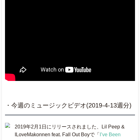
Thotiana
Blueface
Meek Mill
Going Bad
ft. Drake
Lady Gaga
Shallow
& Bradley Cooper
Better
Khalid
Break Up With
Your Girlfriend,
Ariana Grande
I'm Bored
・今週のミュージックビデオ(2019-4-13週分)
Benny Blanco,
Eastside
Halsey & Khalid
2019年2月1日にリリースされました、Lil Peep &
ILoveMakonnen feat. Fall Out Boyで「
I’ve Been