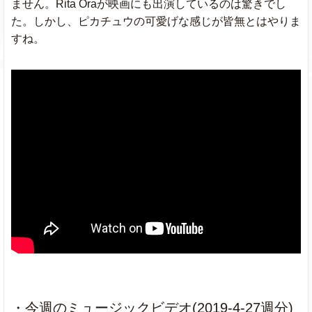
ません。Rita Oraが映画にも出演しているのは驚きでし
た。しかし、ピカチュウの可愛げな感じが皆無とはやりま
Pure Water
Mustard & Migos
すね。
Thank U, Next
Ariana Grande
★
Envy Me
Calboy
Act Up
City Girls
Look Back
A Boogie Wit da
At It
Hoodie
When The
Billie Eilish
★
Party's Over
・今週のミュージックビデオ(2019-4-27週分)