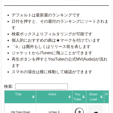
デフォルトは最新週のランキングです
日付を押すと、その週付のランキングにソートされま
す
検索ボックスよりフィルタリングが可能です
個人的におすすめの曲は★マークを付けています
「o」は圏外もしくはリリース前を表します
ジャケットからiTunesに飛ぶことができます
再生ボタンを押すとYouTubeの公式MV(Audio)が流れ
ます
スマホの場合は横に移動して確認ができます
検索:
Title
Artist
You
Down
R
Tube
Load
Old Town Road
Lil Nas X