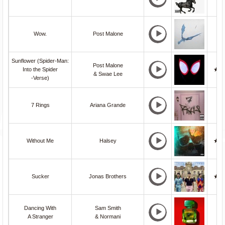
Wow.
Post Malone
Sunflower (Spider-Man:
Post Malone
Into the Spider
★
& Swae Lee
-Verse)
7 Rings
Ariana Grande
Without Me
Halsey
★
Sucker
Jonas Brothers
★
Dancing With
Sam Smith
A Stranger
& Normani