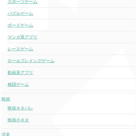
スポーツゲーム
Hey Look Ma,
パズルゲーム
Panic! At The Disco
I Made It
ボードゲーム
This Is It
Scotty McCreery
マンガ系アプリ
レースゲーム
There Was
Riley Green
This Girl
ロールプレイングゲーム
動画系アプリ
Let Me Down
Alec Benjamin
★
Slowly
ft. Alessia Cara
格闘ゲーム
On My Way
映画
Cody Johnson
To You
映画ネタバレ
映画小ネタ
My Bad
Khalid
洋楽