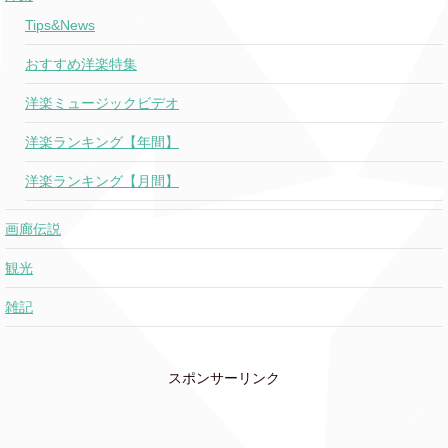
Khalid
Tips&News
Outta My Head
With John Mayer
おすすめ洋楽特集
Ariana Grande &
Monopoly
洋楽ミュージックビデオ
Victoria Monet
洋楽ランキング【年間】
Don't Pretend
Khalid x SAFE
洋楽ランキング【月間】
画廊伝説
Pedro Capo
Calma
X Farruko
観光
雑記
Bad Luck
Khalid
★
All The Good
スポンサーリンク
Billie Eilish
Girls Go To Hell