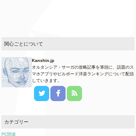
Undrunk
FLETCHER
Big Ole Freak
Megan Thee Stallion
関心ごとについて
Put A Date
Yo Gotti
On It
ft. Lil Baby
Kanshin.jp
オルタンシア・サーガの攻略記事を筆頭に、話題のス
Khalid
Saturday Nights
★
& Kane Brown
マホアプリやビルボード洋楽ランキングについて配信
していきます。
One That Got
Michael Ray
Away
My Strange
Billie Eilish
Addiction
カテゴリー
Ski Mask The
PC関連
Faucet Failure