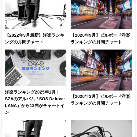
The Chainsmokers
Who Do You
ft. 5 Seconds Of
Love
Summer
Look What God
Thomas Rhett
★
【2022年9月最新】洋楽ランキ
Gave Her
【2020年9月】ビルボード洋楽
ングの月間チャート
ランキングの月間チャート
Good As You
Kane Brown
Whiskey Glasses
Morgan Wallen
洋楽ランキング2025年1月｜
Daddy Yankee
【2020年3月】ビルボード洋楽
Con Calma
SZAのアルバム「SOS Deluxe:
ft. Snow
ランキングの月間チャート
LANA」から13曲がチャートイ
ン
Make It Sweet
Old Dominion