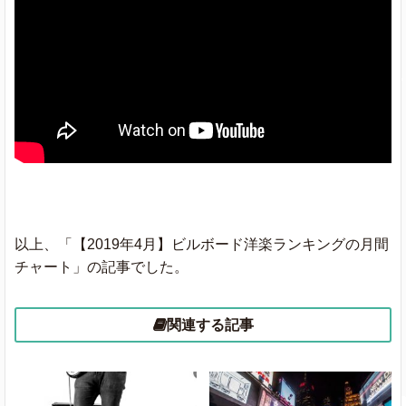
God's Country
Blake Shelton
5 Seconds Of
Youngblood
Summer
A Boogie Wit da
Swervin
Hoodie
ft. 6ix9ine
以上、「【2019年4月】ビルボード洋楽ランキングの月間
Tequila
Dan + Shay
★
チャート」の記事でした。
Money
Cardi B
関連する記事
Suge
DaBaby