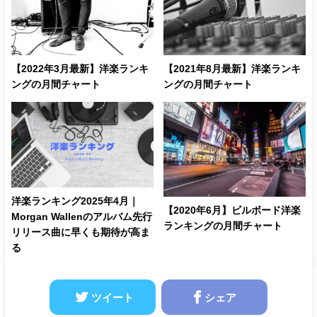
Close Friends
Lil Baby
Mixed
YNW Melly
Personalities
ft. Kanye West
【2022年3月最新】洋楽ランキ
【2021年8月最新】洋楽ランキ
ングの月間チャート
ングの月間チャート
Worth It
YK Osiris
★
Robbery
Juice WRLD
★
Lil Peep
洋楽ランキング2025年4月｜
I've Been
& iLoveMakonnen
★
【2020年6月】ビルボード洋楽
Waiting
Morgan Wallenのアルバム先行
ft. Fall Out Boy
ランキングの月間チャート
リリース曲に早くも期待が高ま
る
Miss Me More
Kelsea Ballerini
ツイート
シェア
Wish You Were
Billie Eilish
Gay