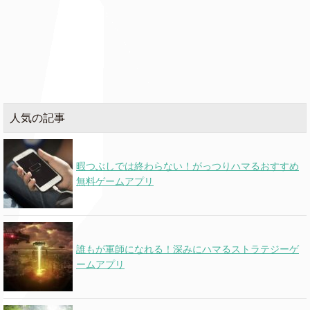
Listen Before
Billie Eilish
I Go
8
Billie Eilish
人気の記事
City Girls
Twerk
ft. Cardi B
暇つぶしでは終わらない！がっつりハマるおすすめ
Billie Eilish
無料ゲームアプリ
Lovely
★
& Khalid
benny blanco,
I Can't Get
Tainy,
Enough
Selena Gomez
誰もが軍師になれる！深みにハマるストラテジーゲ
& J Balvin
ームアプリ
Millionaire
Chris Stapleton