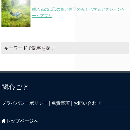
頼れるのは己の腕と仲間のみ！ハマるアクションゲ
Girl Like You
Jason Aldean
ームアプリ
Pure Cocaine
Lil Baby
Cardi B,
キーワードで記事を探す
I Like It
Bad Bunny
& J Balvin
Lucid Dreams
Juice WRLD
関心ごと
DJ Snake
Taki Taki
ft. Selena Gomez,
Ozuna & Cardi B
プライバシーポリシー
|
免責事項
|
お問い合わせ
Down To The
Jake Owen
Honkytonk
トップページへ
Price On My
NAV