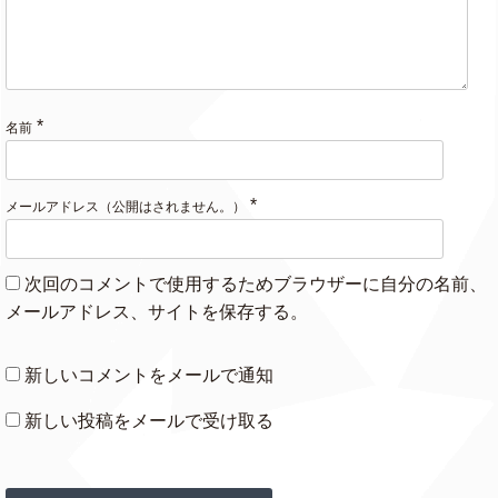
Walk Me Home
P!nk
*
名前
Clout
Offset ft. Cardi B
*
メールアドレス（公開はされません。）
Kill This Love
BLACKPINK
次回のコメントで使用するためブラウザーに自分の名前、
Polo G
Pop Out
メールアドレス、サイトを保存する。
ft. Lil Tjay
新しいコメントをメールで通知
Cool
Jonas Brothers
新しい投稿をメールで受け取る
That's A Rack
Lil Uzi Vert
★