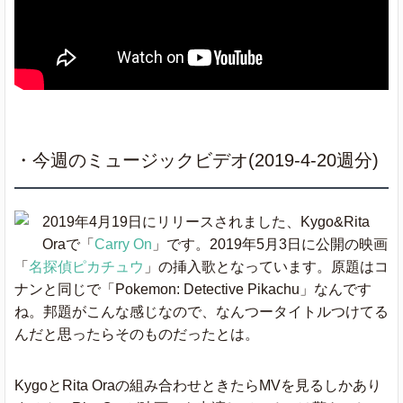
Nipsey Hussle
Racks In The
ft. Roddy Ricch
Middle
& Hit-Boy
Sanguine
Lil Uzi Vert
Paradise
・今週のミュージックビデオ(2019-4-20週分)
Murder On My
YNW Melly
Mind
2019年4月19日にリリースされました、Kygo&Rita
Be Alright
Dean Lewis
★
Oraで「
Carry On
」です。2019年5月3日に公開の映画
「
名探偵ピカチュウ
」の挿入歌となっています。原題はコ
ナンと同じで「Pokemon: Detective Pikachu」なんです
Bury A Friend
Billie Eilish
ね。邦題がこんな感じなので、なんつータイトルつけてる
んだと思ったらそのものだったとは。
Lil Baby
Drip Too Hard
★
& Gunna
KygoとRita Oraの組み合わせときたらMVを見るしかあり