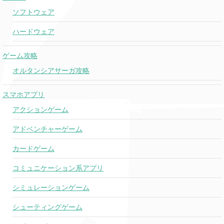
Slump God
ソフトウェア
ハードウェア
Xanny
Billie Eilish
ゲーム攻略
Ocean Eyes
Billie Eilish
★
オルタンシアサーガ攻略
スマホアプリ
Last Time That
Nipsey Hussle
アクションゲーム
I Checc'd
ft. YG
アドベンチャーゲーム
Talk You Out
Florida Georgia
Of It
Line
カードゲーム
コミュニケーション系アプリ
Lauv
I'm So Tired…
& Troye Sivan
シミュレーションゲーム
シューティングゲーム
Make It Right
BTS