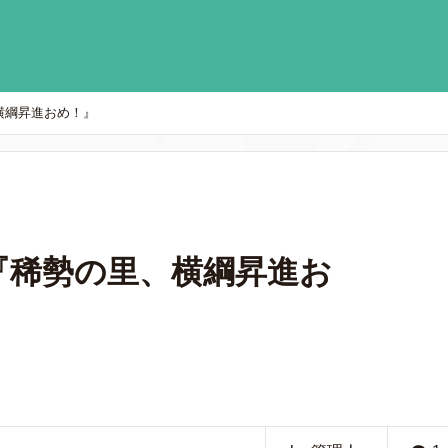
、横綱昇進おめ！』
4『稀勢の里、横綱昇進お