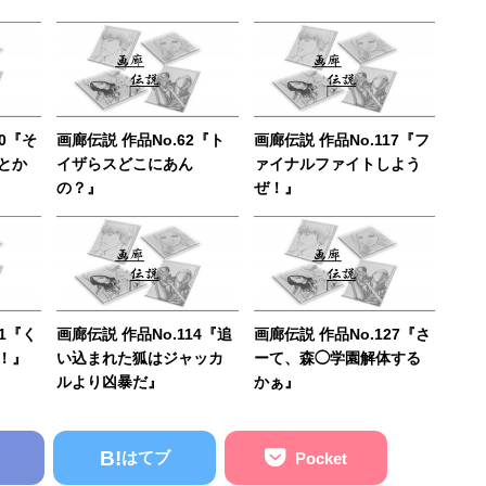
70『そ
画廊伝説 作品No.62『ト
画廊伝説 作品No.117『フ
とか
イザらスどこにあん
ァイナルファイトしよう
の？』
ぜ！』
01『く
画廊伝説 作品No.114『追
画廊伝説 作品No.127『さ
！』
い込まれた狐はジャッカ
ーて、森◯学園解体する
ルより凶暴だ』
かぁ』
B!
はてブ
Pocket