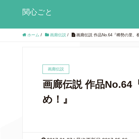
関心ごと
ホーム
/
画廊伝説
/
画廊伝説 作品No.64『稀勢の里
画廊伝説
画廊伝説 作品No.6
め！』