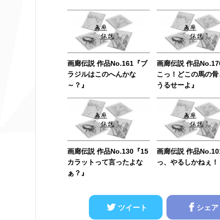
画廊伝説 作品No.161『ブ
画廊伝説 作品No.1
ラジルはこのへんかな
こっ！どこの馬の骨
～？』
うるせーよ』
画廊伝説 作品No.130『15
画廊伝説 作品No.1
カラットって言ったよな
っ、やるしかねぇ！
ぁ？』
ツイート
シェア